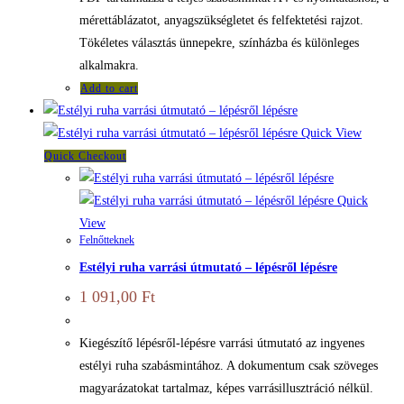
mérettáblázatot, anyagszükségletet és felfektetési rajzot.
Tökéletes választás ünnepekre, színházba és különleges
alkalmakra.
Add to cart
Quick View
Quick Checkout
Quick
View
Felnőtteknek
Estélyi ruha varrási útmutató – lépésről lépésre
1 091,00
Ft
Kiegészítő lépésről-lépésre varrási útmutató az ingyenes
estélyi ruha szabásmintához. A dokumentum csak szöveges
magyarázatokat tartalmaz, képes varrásillusztráció nélkül.