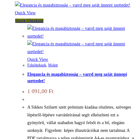
Quick View
Quick Checkout
Quick View
Felnőtteknek
,
Molett
Elegancia és magabiztosság – varrd meg saját ünnepi
szettedet!
1 091,00
Ft
A Sikkes Sziluett szett prémium kiadása részletes, szöveges
lépésről-lépésre varrásleírással segít elkészíteni ezt a
gyönyörű, vállat szabadon hagyó felsőt és a bő, elegáns
szoknyát. Figyelem: képes illusztrációkat nem tartalmaz.A
PDF tartalmazza a teljes szabásmintát A4-es nyomtatáshoz, a