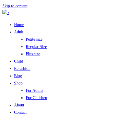
Skip to content
Home
Adult
Petite size
Regular Size
Plus size
Child
Refashion
Blog
Shop
For Adults
For Children
About
Contact