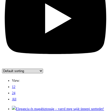
View:
12
24
All