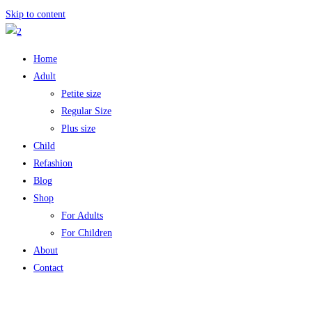
Skip to content
Home
Adult
Petite size
Regular Size
Plus size
Child
Refashion
Blog
Shop
For Adults
For Children
About
Contact