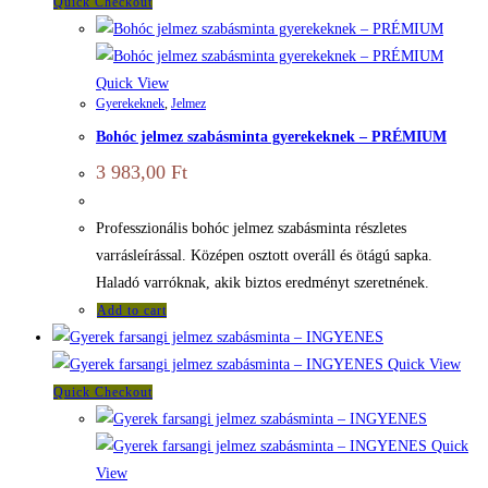
Quick Checkout
Quick View
Gyerekeknek
,
Jelmez
Bohóc jelmez szabásminta gyerekeknek – PRÉMIUM
3 983,00
Ft
Professzionális bohóc jelmez szabásminta részletes
varrásleírással. Középen osztott overáll és ötágú sapka.
Haladó varróknak, akik biztos eredményt szeretnének.
Add to cart
Quick View
Quick Checkout
Quick
View