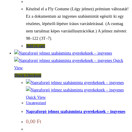
Készítsd el a Fly Costume (Légy jelmez) prémium változatát!
Ez a dokumentum az ingyenes szabásmintát egészíti ki egy
részletes, lépésről-lépésre írásos varrásleírással. (A csomag
nem tartalmaz képes varrásillusztrációkat.) A jelmez méretei:
98–122 (3T–7).
Add to cart
Quick
View
Quick Checkout
Quick View
Uncategorized
Napraforgó jelmez szabásminta gyerekeknek – ingyenes
0,00
Ft