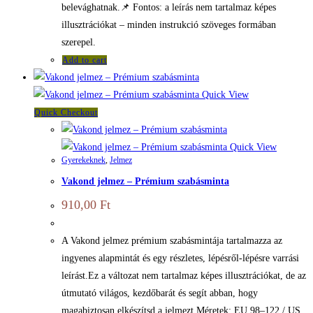
belevághatnak.📌 Fontos: a leírás nem tartalmaz képes
illusztrációkat – minden instrukció szöveges formában
szerepel.
Add to cart
Quick View
Quick Checkout
Quick View
Gyerekeknek
,
Jelmez
Vakond jelmez – Prémium szabásminta
910,00
Ft
A Vakond jelmez prémium szabásmintája tartalmazza az
ingyenes alapmintát és egy részletes, lépésről-lépésre varrási
leírást.Ez a változat nem tartalmaz képes illusztrációkat, de az
útmutató világos, kezdőbarát és segít abban, hogy
magabiztosan elkészítsd a jelmezt.Méretek: EU 98–122 / US