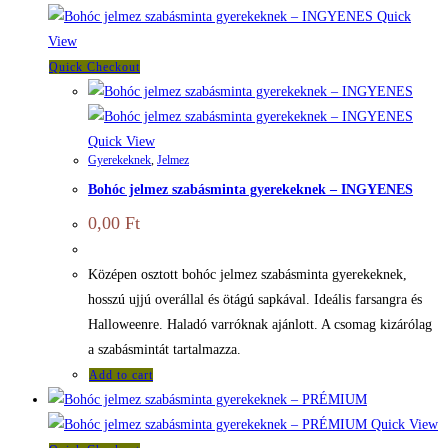
Quick
View
Quick Checkout
Quick View
Gyerekeknek
,
Jelmez
Bohóc jelmez szabásminta gyerekeknek – INGYENES
0,00
Ft
Középen osztott bohóc jelmez szabásminta gyerekeknek,
hosszú ujjú overállal és ötágú sapkával. Ideális farsangra és
Halloweenre. Haladó varróknak ajánlott. A csomag kizárólag
a szabásmintát tartalmazza.
Add to cart
Quick View