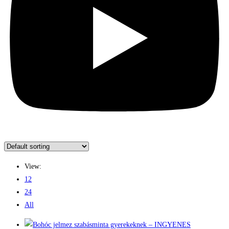
View:
12
24
All