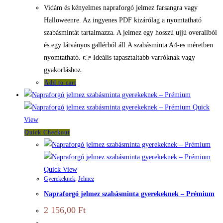
Vidám és kényelmes napraforgó jelmez farsangra vagy
Halloweenre. Az ingyenes PDF kizárólag a nyomtatható
szabásmintát tartalmazza. A jelmez egy hosszú ujjú overallból
és egy látványos gallérból áll.A szabásminta A4-es méretben
nyomtatható. 👉 Ideális tapasztaltabb varróknak vagy
gyakorláshoz.
Add to cart
Quick
View
Quick Checkout
Quick View
Gyerekeknek
,
Jelmez
Napraforgó jelmez szabásminta gyerekeknek – Prémium
2 156,00
Ft