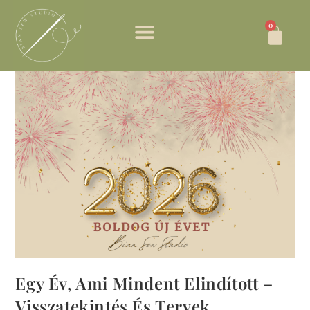
0
Egy Év, Ami Mindent Elindított –
Visszatekintés És Tervek