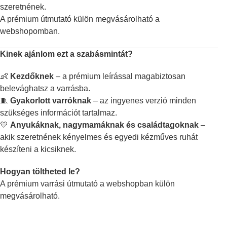
szeretnének.
A prémium útmutató külön megvásárolható a
webshopomban.
Kinek ajánlom ezt a szabásmintát?
👶
Kezdőknek
– a prémium leírással magabiztosan
belevághatsz a varrásba.
🧵
Gyakorlott varróknak
– az ingyenes verzió minden
szükséges információt tartalmaz.
💛
Anyukáknak, nagymamáknak és családtagoknak
–
akik szeretnének kényelmes és egyedi kézműves ruhát
készíteni a kicsiknek.
Hogyan töltheted le?
A prémium varrási útmutató a webshopban külön
megvásárolható.