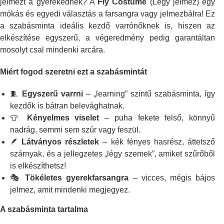
jelmezt a gyerekednek? A
Fly Costume
(Légy jelmez) egy
mókás és egyedi választás a farsangra vagy jelmezbálra! Ez
a szabásminta ideális kezdő varrónőknek is, hiszen az
elkészítése egyszerű, a végeredmény pedig garantáltan
mosolyt csal mindenki arcára.
Miért fogod szeretni ezt a szabásmintát
🧵
Egyszerű varrni
– „learning” szintű szabásminta, így
kezdők is bátran belevághatnak.
👕
Kényelmes viselet
– puha fekete felső, könnyű
nadrág, semmi sem szúr vagy feszül.
🪶
Látványos részletek
– kék fényes hasrész, áttetsző
szárnyak, és a jellegzetes „légy szemek”, amiket szűrőből
is elkészíthetsz!
🎭
Tökéletes gyerekfarsangra
– vicces, mégis bájos
jelmez, amit mindenki megjegyez.
A szabásminta tartalma