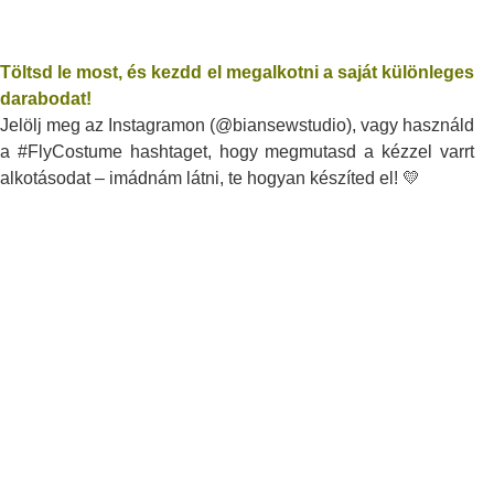
Töltsd le most, és kezdd el megalkotni a saját különleges
darabodat!
Jelölj meg az Instagramon (@biansewstudio), vagy használd
a #FlyCostume hashtaget, hogy megmutasd a kézzel varrt
alkotásodat – imádnám látni, te hogyan készíted el! 💛