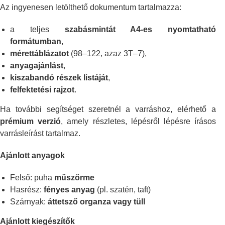
Az ingyenesen letölthető dokumentum tartalmazza:
a teljes
szabásmintát A4-es nyomtatható
formátumban
,
mérettáblázatot
(98–122, azaz 3T–7),
anyagajánlást
,
kiszabandó részek listáját
,
felfektetési rajzot
.
Ha további segítséget szeretnél a varráshoz, elérhető a
prémium verzió
, amely részletes, lépésről lépésre írásos
varrásleírást tartalmaz.
Ajánlott anyagok
Felső: puha
műszőrme
Hasrész:
fényes anyag
(pl. szatén, taft)
Szárnyak:
áttetsző organza vagy tüll
Ajánlott kiegészítők