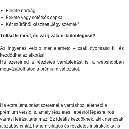
Fekete nadrág
Fekete vagy sötétkék sapka
Két szűrőből készített „légy szemek”
Töltsd le most, és varrj valami különlegeset!
Az ingyenes verzió már elérhető – csak nyomtasd ki, és
kezdődhet az alkotás!
Ha szeretnéd a részletes varrásleírást is, a webshopban
megvásárolhatod a prémium változatot.
Ha extra útmutatást szeretnél a varráshoz, elérhető a
prémium verzió is, amely részletes, lépésről lépésre írott
varrási leírást tartalmaz. Ez ideális kezdőknek, akik nemcsak
a szabásmintát, hanem világos és részletes instrukciókat is