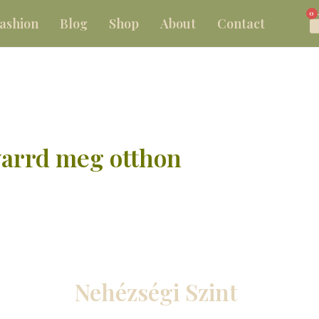
0
ashion
Blog
Shop
About
Contact
varrd meg otthon
Nehézségi Szint